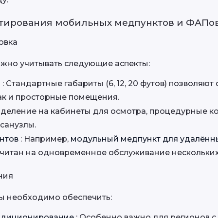
тирования мобильных медпунктов и ФАПо
овка
жно учитывать следующие аспекты:
 
: Стандартные габариты (6, 12, 20 футов) позволяют 
так и просторные помещения.
зделение на кабинеты для осмотра, процедурные ко
санузлы.
нтов 
: Например, 
читан на одновременное обслуживание нескольких
ния
ы необходимо обеспечить:
ндиционирование 
: Особенно важно для регионов с