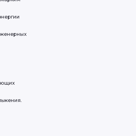
нергии 
нженерных 
ующих 
льжения.