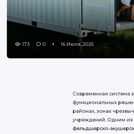
173
0
16 Июля, 2025
Современная система з
функциональных решен
районах, зонах чрезвы
учреждений. Одним из 
фельдшерско-акушерск