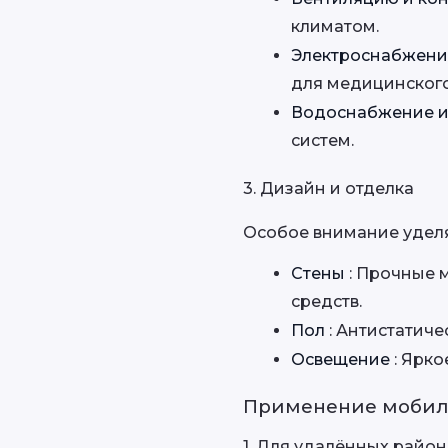
климатом.
Электроснабжени
для медицинског
Водоснабжение и
систем.
3. Дизайн и отделка
Особое внимание уделя
Стены 
: Прочные 
средств.
Пол 
: Антистатич
Освещение 
: Ярк
Применение мобил
1. Для удалённых район