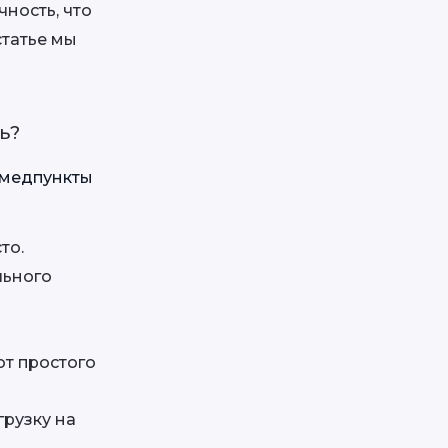
ность, что 
татье мы 
ь?
модульные медпункты 
то.
ьного 
т простого 
рузку на 