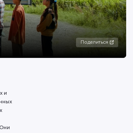
Поделиться
 и 
нных 
 
Они 