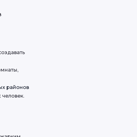
в
создавать 
мнаты, 
модульный медпункт для удалённых районов 
 человек.
 жарким 