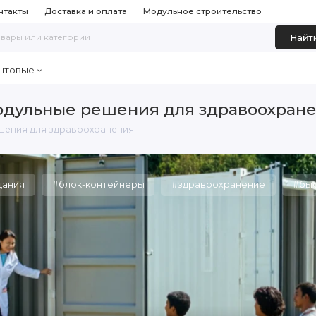
нтакты
Доставка и оплата
Модульное строительство
Найт
нтовые
дульные решения для здравоохран
ешения для здравоохранения
дания
#блок-контейнеры
#здравоохранение
#быс