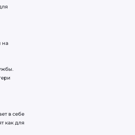
ля 
на 
ужбы.
ери 
т в себе 
 как для 