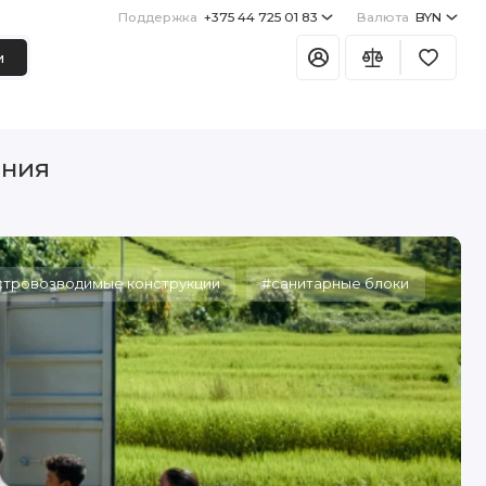
Поддержка
+375 44 725 01 83
Валюта
BYN
и
ения
тровозводимые конструкции
#санитарные блоки