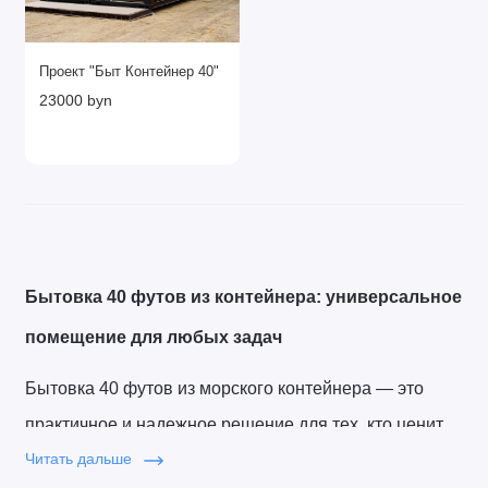
Проект "Быт Контейнер 40"
23000 byn
Бытовка 40 футов из контейнера: универсальное 
помещение для любых задач
Бытовка 40 футов из морского контейнера — это 
практичное и надежное решение для тех, кто ценит 
простор, мобильность и долговечность. Она идеально 
Читать дальше