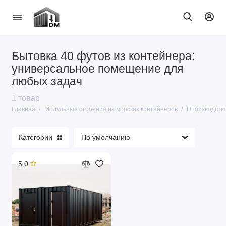
Бытовка 40 футов из контейнера:
Дома и бани
универсальное помещение для
любых задач
Производство и бизнес
1 товар
Главная
Модульные строения из морских контейнеров
Производство
Общепит
Показать все
Категории
5.0