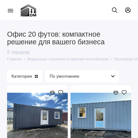
Офис 20 футов: компактное
Дома и бани
решение для вашего бизнеса
5 товаров
Производство и бизнес
Главная
Модульные строения из морских контейнеров
Производство
Общепит
Категории
Показать все