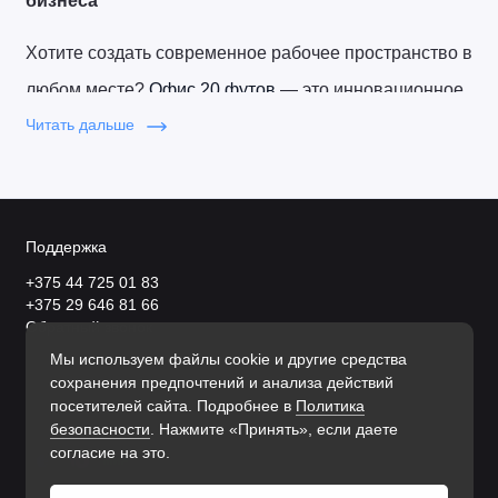
бизнеса
Хотите создать современное рабочее пространство в 
любом месте? 
Офис 20 футов 
— это инновационное 
решение, которое сочетает в себе мобильность, 
Читать дальше
надежность и доступную стоимость. Идеально 
подходит для запуска бизнеса на строительных 
площадках, базах отдыха, промышленных объектах и 
Поддержка
даже частных территориях.
+375 44 725 01 83
+375 29 646 81 66
Обратный звонок
Мы используем файлы cookie и другие средства
Круглоссуточно
сохранения предпочтений и анализа действий
посетителей сайта. Подробнее в
Политика
Почему выбирают офис 20 футов?
безопасности
. Нажмите «Принять», если даете
согласие на это.
Компактность и мобильность