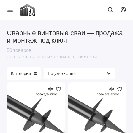
Сварные винтовые сваи — продажа
Сваи винтовые сварные
и монтаж под ключ
Комплектующие к винтовым сваям
50 товаров
Главная
Сваи винтовые
Сваи винтовые сварные
Показать все
Категории