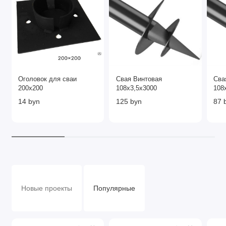
Оголовок для сваи
Свая Винтовая
Сва
200х200
108х3,5х3000
108
14 byn
125 byn
87 
Новые проекты
Популярные